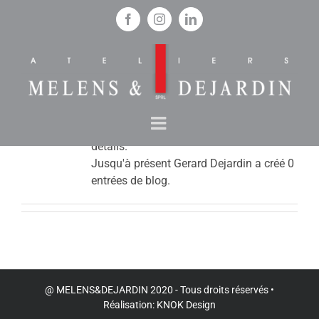
Passer
au
Facebook
Instagram
LinkedIn
contenu
À PROPOS DE
GERARD DEJARDIN
Cet auteur n'a pas encore renseigné de
détails.
Jusqu'à présent Gerard Dejardin a créé 0
entrées de blog.
@ MELENS&DEJARDIN 2020 - Tous droits réservés •
Réalisation:
KNOK Design